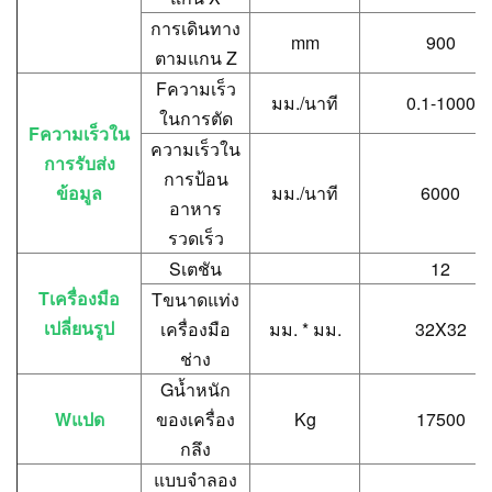
การเดินทาง
mm
900
ตามแกน Z
F
ความเร็ว
มม./นาที
0.1-1000
ในการตัด
F
ความเร็วใน
ความเร็วใน
การรับส่ง
การป้อน
ข้อมูล
มม./นาที
6000
อาหาร
รวดเร็ว
S
เตชัน
12
T
เครื่องมือ
T
ขนาดแท่ง
เปลี่ยนรูป
เครื่องมือ
มม. * มม.
32X32
ช่าง
G
น้ำหนัก
W
แปด
ของเครื่อง
Kg
17500
กลึง
แบบจำลอง