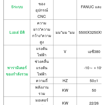
ของ
S
ระบบ
FANUC และ 
อุปกรณ์
CNC
ความ
ยาว*ความ
L
เอเธ่ มิติ
มม*มม *มม
5500X3250X53
กว้าง*ความ
สูง
แรงดัน
V
เอซี380
ไฟฟ้า
ช่วงคลื่น
พารามิเตอร์
แรงดัน
-10
～＋
10%
ของกำลังรวม
ไฟฟ้า
ความถี่
HZ
50±1
พลังงาน
KW
50
รวม
มอเตอร์
KW
22/26