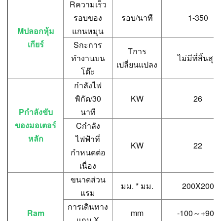
R
ความเร็ว
รอบของ
รอบ/นาที
1-350
M
ปลอกหุ้ม
แกนหมุน
เกียร์
S
กะการ
T
การ
ทำงานบน
ไม่มีที่สิ้นสุด
เปลี่ยนแปลง
โต๊ะ
กำลังไฟ
พิกัด/30
KW
26
P
กำลังขับ
นาที
ของมอเตอร์
C
กำลัง
หลัก
ไฟฟ้าที่
KW
22
กำหนดต่อ
เนื่อง
ขนาดส่วน
มม. * มม.
200X200
แรม
การเดินทาง
R
am
mm
-100
～
+900
แกน X