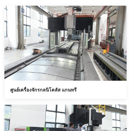
ศูนย์เครื่องจักรกลนิโคลัส แกนทรี