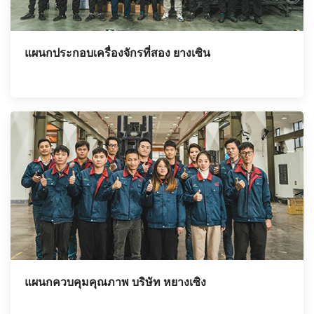
แผนกประกอบเครื่องจักรที่สอง ยางเซิน
แผนกควบคุมคุณภาพ บริษัท หยางเซิง