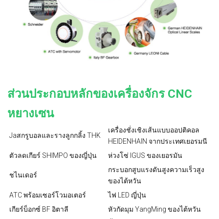
ส่วนประกอบหลักของเครื่องจักร CNC
หยางเซน
เครื่องชั่งเชิงเส้นแบบออปติคอล
Ja
สกรูบอลและรางลูกกลิ้ง THK
HEIDENHAIN จากประเทศเยอรมนี
ตัวลดเกียร์ SHIMPO ของญี่ปุ่น
ห่วงโซ่ IGUS ของเยอรมัน
กระบอกสูบแรงดันสูงความเร็วสูง
ชไนเดอร์
ของไต้หวัน
ATC พร้อมเซอร์โวมอเตอร์
ไฟ LED ญี่ปุ่น
เกียร์บ็อกซ์ BF อิตาลี
หัวกัดมุม YangMing ของไต้หวัน