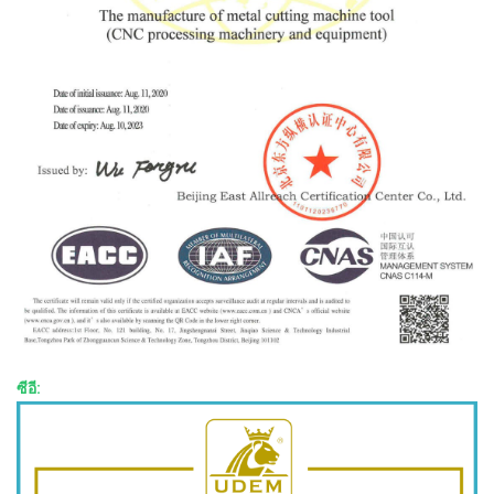
ซีอี: