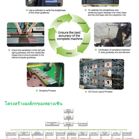
โครงสร้างองค์กรของหยางเซิน