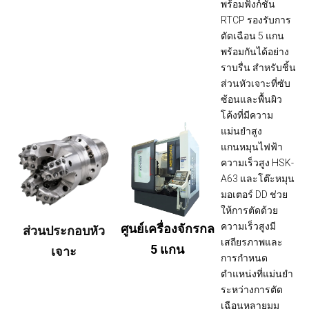
พร้อมฟังก์ชัน
RTCP รองรับการ
ตัดเฉือน 5 แกน
พร้อมกันได้อย่าง
ราบรื่น สำหรับชิ้น
ส่วนหัวเจาะที่ซับ
ซ้อนและพื้นผิว
โค้งที่มีความ
แม่นยำสูง
แกนหมุนไฟฟ้า
ความเร็วสูง HSK-
A63 และโต๊ะหมุน
มอเตอร์ DD ช่วย
ให้การตัดด้วย
ความเร็วสูงมี
ศูนย์เครื่องจักรกล
ส่วนประกอบหัว
เสถียรภาพและ
5 แกน
เจาะ
การกำหนด
ตำแหน่งที่แม่นยำ
ระหว่างการตัด
เฉือนหลายมุม