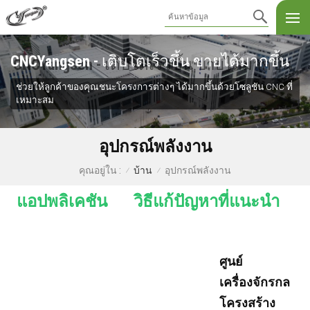
CNCYangsen - เติบโตเร็วขึ้น ขายได้มากขึ้น
ช่วยให้ลูกค้าของคุณชนะโครงการต่างๆ ได้มากขึ้นด้วยโซลูชัน CNC ที่
เหมาะสม
อุปกรณ์พลังงาน
บ้าน
อุปกรณ์พลังงาน
คุณอยู่ใน :
/
/
แอปพลิเคชัน
วิธีแก้ปัญหาที่แนะนำ
ศูนย์
เครื่องจักรกล
โครงสร้าง