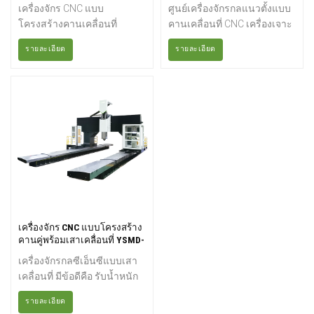
6046
เครื่องจักร CNC แบบ
ศูนย์เครื่องจักรกลแนวตั้งแบบ
โครงสร้างคานเคลื่อนที่
คานเคลื่อนที่ CNC เครื่องเจาะ
(Gantry) เครื่องจักร CNC แบบ
CNC แบบคานคู่พื้นที่ใช้งาน
รายละเอียด
รายละเอียด
คานคู่เครื่องจักรกลซีเอ็นซี
น้อย รับน้ำหนักได้มาก ความ
แบบสองเสาประกอบด้วย
แม่นยำสูง อายุการใช้งาน
โครงสร้างที่ผลิตและพัฒนา
ยาวนานมีการใช้งานอย่าง
ขึ้นโดยมุ่งเน้นความเสถียรสูง
แพร่หลายในการแปรรูปและ
รวมถึงการลดความเครียดและ
การผลิต MDF, การตัด MDF,
การเสียรูปที่อาจส่งผลกระทบ
แผ่น PVC, เฟอร์นิเจอร์แผ่น,
ต่อชิ้นส่วนที่จะทำการกลึง สิ่ง
อุตสาหกรรมปรับปรุงบ้าน,
สำคัญที่ควรทราบคือ
อุตสาหกรรมงานไม้ตกแต่ง,
เครื่องจักรเหล่านี้มีขนาดใหญ่
อุตสาหกรรมประตู, งานฝีมือ
และใช้พื้นที่ภายในโรงงาน
ไม้, ทองแดง, อลูมิเนียม, โคม
มากเครื่องจักรนี้ผสานรวม
ไฟ, หิน, ผลิตภัณฑ์อินทรีย์, แก้ว
ฟังก์ชันอันทรงพลังต่างๆ เช่น
และอุตสาหกรรมอื่นๆ
เครื่องจักร CNC แบบโครงสร้าง
คานคู่พร้อมเสาเคลื่อนที่ YSMD-
การเจาะ การกัด การคว้าน
16042
การขยาย การคว้านรู การตอก
เครื่องจักรกลซีเอ็นซีแบบเสา
เกลียวแบบแข็ง การประมาณ
เคลื่อนที่ มีข้อดีคือ รับน้ำหนัก
ค่าเชิงเส้น การประมาณค่า
ชิ้นงานได้สูง ใช้พื้นที่โรงงาน
ส่วนโค้ง การประมาณค่าแบบ
รายละเอียด
ได้อย่างมีประสิทธิภาพมากขึ้น