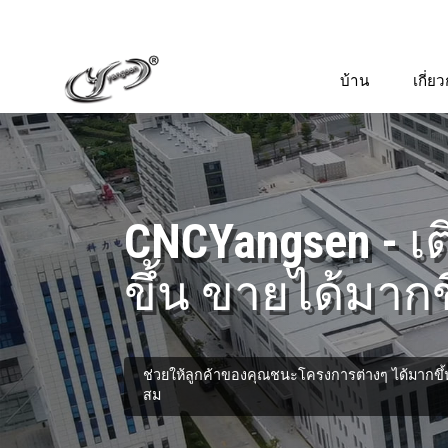
บ้าน
เกี่ย
CNCYangsen - เต
ขึ้น ขายได้มากข
ช่วยให้ลูกค้าของคุณชนะโครงการต่างๆ ได้มากขึ้น
สม