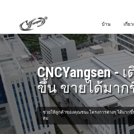
บ้าน
เกี่ย
CNCYangsen - เต
ขึ้น ขายได้มากข
ช่วยให้ลูกค้าของคุณชนะโครงการต่างๆ ได้มากขึ้น
สม