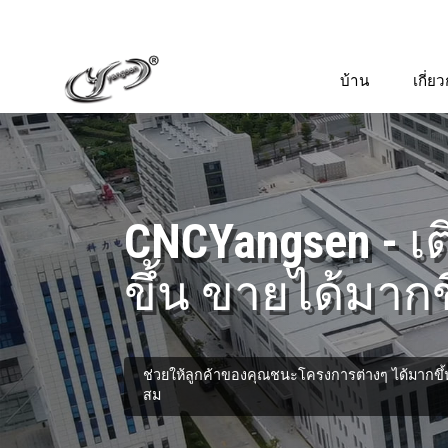
บ้าน
เกี่ย
CNCYangsen - เต
ขึ้น ขายได้มากข
ช่วยให้ลูกค้าของคุณชนะโครงการต่างๆ ได้มากขึ้น
สม