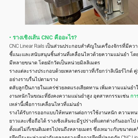
• รางเชิงเส้น CNC คืออะไร?
CNC Linear Rails เป็นส่วนประกอบสำคัญในเครื่องจักรที่ม
ชี้แนะและสนับสนุนชิ้นส่วนที่เคลื่อนไหวด้วยความแม่นยำ โดย
มีหลายขนาด โดยมักวัดเป็นหน่วยมิลลิเมตร
รางแต่ละรางประกอบด้วยเพลาตรงยาวที่เรียกว่าลิเนียร์ไกด์ คู่มือเ
อย่างราบรื่นไปตามราง
ตลับลูกปืนภายในแคร่ช่วยลดแรงเสียดทาน เพิ่มความแม่นยำในก
งานหนักในขณะที่ยังคงความแม่นยำสูง อุตสาหกรรมเช่น
กา
เหล่านี้เพื่อการเคลื่อนไหวที่แม่นยำ
รางได้รับการออกแบบให้ทนทานต่อการใช้งานหนัก ความทนท
ยาวและเชื่อถือได้ รางเชิงเส้นจะมีรูปร่างที่แตกต่างกันออกไป
ตั้งแต่ไม่กี่เซนติเมตรไปจนถึงหลายเมตร ซึ่งเหมาะกับขนาดเค
รูยึดมีระยะห่างเท่ากันตลอดรางเพื่อการยึดที่ปลอดภัย CNC L