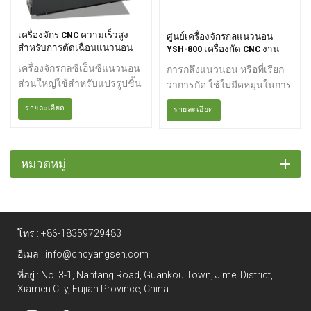
เครื่องจักร CNC ความเร็วสูง
ศูนย์เครื่องจักรกลแนวนอน
สำหรับการตัดเฉือนแนวนอน
YSH-800 เครื่องกัด CNC งาน
YSHD-1000
หนัก
เครื่องจักรกลซีเอ็นซีแนวนอน
การกลึงแนวนอน หรือที่เรียก
ส่วนใหญ่ใช้สำหรับแปรรูปชิ้น
ว่าการกัด ใช้ใบมีดหมุนในการ
ส่วนที่มีความแม่นยำสูง
กำจัดโลหะออกจากชิ้นงาน
รายละเอียด
รายละเอียด
กระบวนการหลายอย่าง และ
เครื่องจักรกลึงแนวนอนยัง
รูปทรงที่ซับซ้อน เช่น แผ่น
รองรับการติดตั้งตัวเปลี่ยนพา
โลหะ ชิ้นส่วนทรงกลม ชิ้น
เลทสองตัวเพื่ออำนวยความ
ส่วนทรงเปลือกหอย แม่พิมพ์
สะดวกในการทำงานอัตโนมัติ
หมวดหมู่
เป็นต้น สามารถทำการกัด
และลดเวลาในการผลิตชิ้น
เจาะ ขยาย คว้าน และเจาะรู
งาน เครื่องกัดแนวนอนของ
ได้อย่างต่อเนื่องในการจับยึด
เราเหมาะสำหรับการแปรรูป
ชิ้นงานเพียงครั้งเดียว
ชิ้นส่วนที่ซับซ้อนต่างๆ คุณ
โทร :
+86-18359729483
สามารถสั่งซื้อโต๊ะทำงานแบบ
เปลี่ยนได้แยกต่างหาก
อีเมล :
info@cncyangsen.com
ที่อยู่ : No. 3-1, Nantang Road, Guankou Town, Jimei District,
Xiamen City, Fujian Province, China