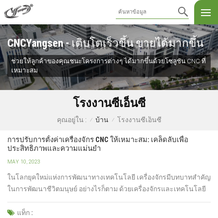
CNCYangsen - เติบโตเร็วขึ้น ขายได้มากขึ้น
ช่วยให้ลูกค้าของคุณชนะโครงการต่างๆ ได้มากขึ้นด้วยโซลูชัน CNC ที่
เหมาะสม
โรงงานซีเอ็นซี
บ้าน
โรงงานซีเอ็นซี
คุณอยู่ใน :
/
/
การปรับการตั้งค่าเครื่องจักร CNC ให้เหมาะสม: เคล็ดลับเพื่อ
ประสิทธิภาพและความแม่นยำ
MAY 10, 2023
ในโลกยุคใหม่แห่งการพัฒนาทางเทคโนโลยี เครื่องจักรมีบทบาทสำคัญ
ในการพัฒนาชีวิตมนุษย์ อย่างไรก็ตาม ด้วยเครื่องจักรและเทคโนโลยี
มากมาย การค้นหาผลิตภัณฑ์ที่เหมาะสมและใช้งานอย่างมี
ประสิทธิภาพอาจเป็นเรื่องยาก เว้นแต่คุณจะรู้แน่ชัดว่าคุณต้องการ
แท็ก :