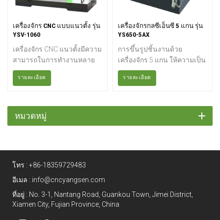
เครื่องจักร CNC แบบแนวตั้ง รุ่น
เครื่องจักรกลซีเอ็นซี 5 แกน รุ่น
YSV-1060
YS650-5AX
เครื่องจักร CNC แนวตั้งมีความ
การขึ้นรูปชิ้นงานด้วย
สามารถในการทำงานหลาย
เครื่องจักร 5 แกน ให้ความเป็น
แกน จึงช่วยให้สามารถทำการ
ไปได้ที่ไร้ขีดจำกัดในด้าน
รายละเอียด
รายละเอียด
ขึ้นรูปวัสดุเพื่อให้ได้ลวดลายที่
ขนาดและรูปทรงของชิ้นงาน
ซับซ้อนได้ เครื่องจักรกลแนว
ที่คุณสามารถแปรรูปได้อย่างมี
ตั้งเป็นเครื่องจักรเอนกประสงค์
ประสิทธิภาพ คำว่า "5 แกน"
ที่มีความยืดหยุ่นสูง และ
หมายถึงจำนวนทิศทางที่เครื่อง
หมวดหมู่
นอกจากการกัดแล้ว ยัง
มือตัดสามารถเคลื่อนที่ได้ ใน
สามารถทำงานอื่นๆ เช่น การ
เครื่องจักร 5 แกน เครื่องมือตัด
คว้าน การทำเกลียว และการ
จะเคลื่อนที่ไปตามแกนเชิงเส้น
เจาะรูได้อีกด้วย
X, Y และ Z รวมถึงหมุนบนแกน
โทร :
+86-18359729483
A และ B เพื่อเข้าใกล้ชิ้นงาน
จากทุกทิศทาง กล่าวอีกนัยหนึ่ง
อีเมล :
info@cncyangsen.com
คุณสามารถแปรรูปชิ้นงานได้
ที่อยู่ : No. 3-1, Nantang Road, Guankou Town, Jimei District,
ถึงห้าด้านด้วยการตั้งค่าเพียง
Xiamen City, Fujian Province, China
ครั้งเดียว