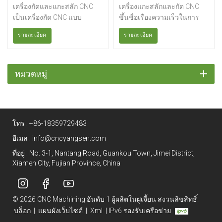
ความแม่นยำในการขึ้นรูปสูง
ขยาย การคว้านรู การตอก
เครื่องกัดและแกะสลัก CNC
เครื่องแกะสลักและกัด CNC
มาก
เกลียวแบบแข็ง ฯลฯ เหมาะ
เป็นเครื่องกัด CNC แบบ
ขึ้นชื่อเรื่องความเร็วในการ
สำหรับการผลิตสินค้าจำนวน
โครงสร้างคาน (Gantry type)
ประมวลผล ประสิทธิภาพสูง
น้อยและขนาดกลาง และ
รายละเอียด
รายละเอียด
ในฐานะเครื่องกัด CNC ขนาด
คุ้มค่า และผิวงานที่สวยงาม
สามารถประมวลผลชิ้นส่วนที่
เล็ก นอกจากความแม่นยำที่
เหมาะสำหรับแม่พิมพ์และ
ซับซ้อนและมีความแม่นยำสูง
ไม่มีข้อสงสัยแล้ว ความแข็ง
แสตมป์ 3 มิติ แม่พิมพ์เหรียญ
ได้ สามารถติดตั้งเพลาหมุนที่สี่
แรงทนทานก็ยังดีมากอีกด้วย
แม่พิมพ์ม้วน แม่พิมพ์ปั๊มร้อน
หมวดหมู่
เพื่อตอบสนองความต้องการใน
เครื่องกัดและแกะสลัก CNC นี้
และแม่พิมพ์ผสม แม่พิมพ์เหล็ก
การประมวลผลชิ้นส่วนพิเศษ
ใช้กันอย่างแพร่หลายในการ
แม่พิมพ์นูน ฯลฯ ฝึกอบรมฟรี
ได้
ผลิตแม่พิมพ์อลูมิเนียมที่มีความ
และให้การสนับสนุนไม่จำกัด
แม่นยำสูง การผลิตผลิตภัณฑ์
ติดต่อเราได้เลย
โทร :
+86-18359729483
โลหะ หรือแม้แต่การแกะสลัก
และกัดเหล็กที่มีความแม่นยำ
อีเมล :
info@cncyangsen.com
สูง
ที่อยู่ : No. 3-1, Nantang Road, Guankou Town, Jimei District,
Xiamen City, Fujian Province, China
© 2026 CNC Machining อันดับ 1 ผู้ผลิตในฝูเจี้ยน สงวนลิขสิทธิ์.
บล็อก
|
แผนผังเว็บไซต์
|
Xml
|
IPv6 รองรับเครือข่าย