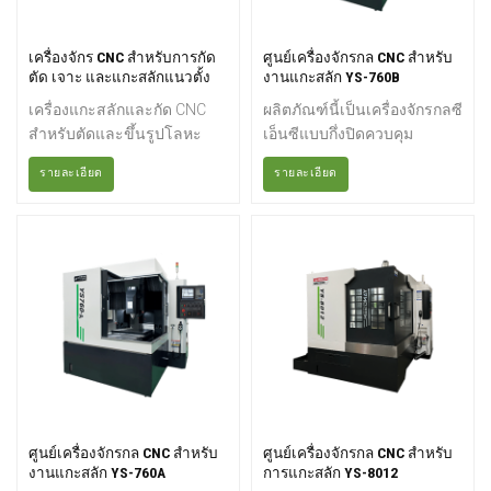
เครื่องจักร CNC สำหรับการกัด
ศูนย์เครื่องจักรกล CNC สำหรับ
ตัด เจาะ และแกะสลักแนวตั้ง
งานแกะสลัก YS-760B
รุ่น YS-770
เครื่องแกะสลักและกัด CNC
ผลิตภัณฑ์นี้เป็นเครื่องจักรกลซี
สำหรับตัดและขึ้นรูปโลหะ
เอ็นซีแบบกึ่งปิดควบคุม
เหล็ก เป็นเครื่องมือศูนย์กลางที่
โดยตรง 3 แกน X, Y, Z สำหรับ
รายละเอียด
รายละเอียด
สามารถแกะสลักหรือกัดได้
การตัดเฉือนแนวตั้ง มีรางนำ
โดยพัฒนามาจากเครื่องแกะ
ลูกบอลเชิงเส้น 3 แกน รับน้ำ
สลัก มีการเพิ่มกำลังของเพลา
หนักได้ดี ช่วงกว้าง มีความ
หลักและมอเตอร์เซอร์โว เพิ่ม
แม่นยำสูง เหมาะสำหรับงาน
ความสามารถในการรับน้ำ
หนัก โครงสร้างกะทัดรัดและ
หนักของฐานเครื่อง และยังคง
ขนาดเหมาะสม แกนหมุนขับ
รักษาความเร็วสูงของเพลา
เคลื่อนด้วยมอเตอร์เซอร์โว
หลักไว้ ที่สำคัญกว่านั้นคือมี
โดยใช้สายพานไทม์มิ่ง
ความแม่นยำสูง เครื่องแกะ
สามารถจับยึดชิ้นส่วนต่างๆ ได้
สลักและกัดยังพัฒนาไปสู่
พร้อมกัน เช่น แผ่นดิสก์ แผ่น
ความเร็วสูง ซึ่งโดยทั่วไปเรียก
โลหะ ตัวเรือน ลูกเบี้ยว และแม่
ว่าเครื่องความเร็วสูง มีกำลัง
พิมพ์ สามารถใช้สำหรับการ
ศูนย์เครื่องจักรกล CNC สำหรับ
ศูนย์เครื่องจักรกล CNC สำหรับ
การตัดที่แข็งแกร่งกว่าและมี
เจาะ การกัด การคว้าน การ
งานแกะสลัก YS-760A
การแกะสลัก YS-8012