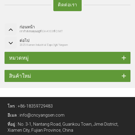
ติดต่อเรา
ก่อนหน้า
เรากำลังรอคุณอยู่ที่ E4-A103 ที่ CIMT
ต่อไป
2025 Xiamen Industrial Expo | บูธ Yangsen
หมวดหมู่
สินค้าใหม่
โทร :
+86-18359729483
อีเมล :
info@cncyangsen.com
ที่อยู่ : No. 3-1, Nantang Road, Guankou Town, Jimei District,
Xiamen City, Fujian Province, China